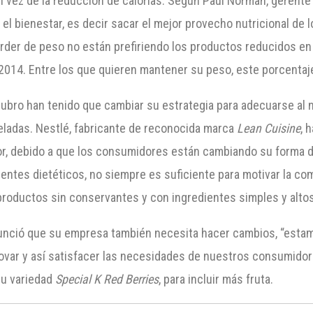
n vez de la reducción de calorías. Según Paul Norman, gerente 
 el bienestar, es decir sacar el mejor provecho nutricional de
der de peso no están prefiriendo los productos reducidos en 
014. Entre los que quieren mantener su peso, este porcentaj
ubro han tenido que cambiar su estrategia para adecuarse al
ladas. Nestlé, fabricante de reconocida marca
Lean Cuisine
, 
or, debido a que los consumidores están cambiando su forma de 
ntes dietéticos, no siempre es suficiente para motivar la com
 productos sin conservantes y con ingredientes simples y altos
anunció que su empresa también necesita hacer cambios, “esta
novar y así satisfacer las necesidades de nuestros consumidor
su variedad
Special K Red Berries
, para incluir más fruta.