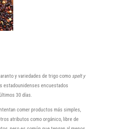
maranto y variedades de trigo como
spelt
y
los estadounidenses encuestados
ltimos 30 días.
intentan comer productos más simples,
os atributos como orgánico, libre de
ibutos, pero es común que tengan al menos