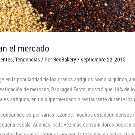
an el mercado
ientes
,
Tendencias
/ Por
RedBakery
/
septiembre 22, 2015
e en la popularidad de los granos antiguos como la quínoa, a
nvestigación de mercado, Packaged Facts, mostró que 19% de 
les antiguos, en un supermercado o restaurante durante los ú
os consumidores por varias razones: muchos estadounidenses 
equeña escala. Además, cada vez más consumidores buscan otr
 No todos los granos antiguos poseen la totalidad de estos atr