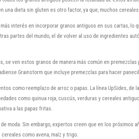
n una dieta sin gluten es otro factor, ya que, muchos cereales
más interés en incorporar granos antiguos en sus cartas, lo 
otras partes del mundo, el de volver al uso de ingredientes a
os, se ven estos granos de manera más común en premezclas p
nadiense Grainstorm que incluye premezclas para hacer panecill
os como reemplazo de arroz o papas. La línea UpSides, de l
edades como quinua roja, cuscús, verduras y cereales antiguo
tiva a las papas fritas.
o de moda. Sin embargo, expertos creen que en los próximos añ
 cereales como avena, maíz y trigo.