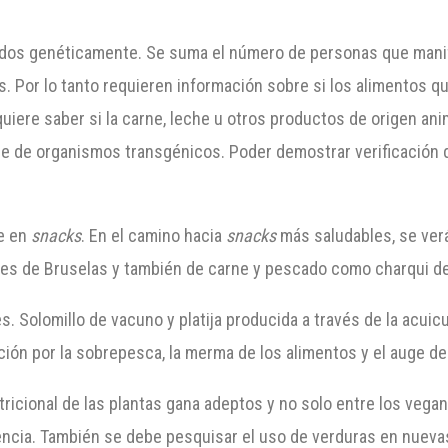
ados genéticamente. Se suma el número de personas que manif
. Por lo tanto requieren información sobre si los alimentos 
ere saber si la carne, leche u otros productos de origen an
e de organismos transgénicos. Poder demostrar verificación 
e en
snacks
. En el camino hacia
snacks
más saludables, se ve
les de Bruselas y también de carne y pescado como charqui d
. Solomillo de vacuno y platija producida a través de la acuic
ión por la sobrepesca, la merma de los alimentos y el auge de 
tricional de las plantas gana adeptos y no solo entre los vega
encia. También se debe pesquisar el uso de verduras en nueva