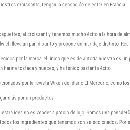
estros croissants, tengan la sensación de estar en Francia.
 baguettes, el croissant y tenemos mucho éxito a la hora de 
ich lleva un pan distinto y propone un maridaje distinto. Rea
cidos por la marca, el único que es de autoría nuestra es un 
on harina tostada y nueces, y ha tenido bastante éxito.
encionados por la revista Wiken del diario El Mercurio, como lo
gar más por un producto?
 nuestra idea no es vender a precio de lujo. Somos una panader
odos los ingredientes que tenemos son seleccionados. Por eje