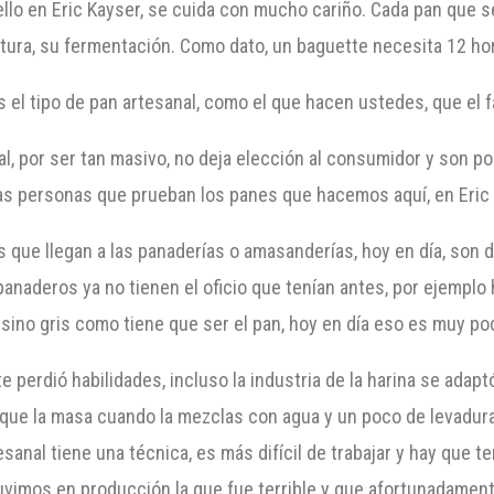
ello en Eric Kayser, se cuida con mucho cariño. Cada pan que se
tura, su fermentación. Como dato, un baguette necesita 12 ho
el tipo de pan artesanal, como el que hacen ustedes, que el f
al, por ser tan masivo, no deja elección al consumidor y son p
 las personas que prueban los panes que hacemos aquí, en Eric 
ue llegan a las panaderías o amasanderías, hoy en día, son d
panaderos ya no tienen el oficio que tenían antes, por ejempl
 sino gris como tiene que ser el pan, hoy en día eso es muy p
nte perdió habilidades, incluso la industria de la harina se ad
ue la masa cuando la mezclas con agua y un poco de levadura,
tesanal tiene una técnica, es más difícil de trabajar y hay que t
tuvimos en producción la que fue terrible y que afortunadame