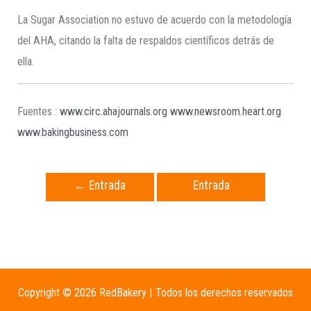
La Sugar Association no estuvo de acuerdo con la metodología
del AHA, citando la falta de respaldos científicos detrás de
ella.
Fuentes :
www.circ.ahajournals.org
www.newsroom.heart.org
www.bakingbusiness.com
←
Entrada
Entrada
anterior
siguiente
→
Copyright © 2026 RedBakery | Todos los derechos reservados