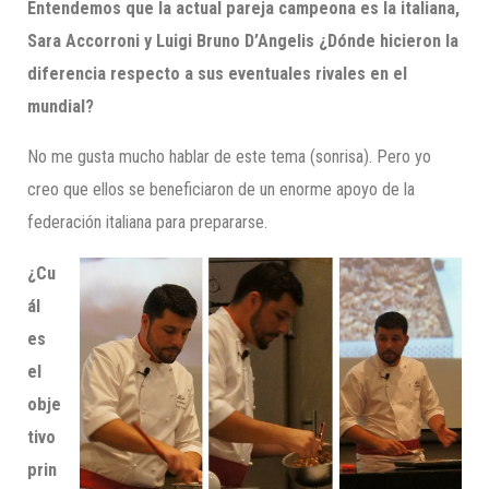
Entendemos que la actual pareja campeona es la italiana,
Sara
Accorroni
y Luigi Bruno
D’Angelis
¿
D
ónde hicieron la
diferencia respecto a sus eventuales rivales en el
mundial?
No me gusta mucho hablar de este tema (sonrisa). Pero yo
creo que ellos se beneficiaron de un enorme apoyo de la
federación italiana para prepararse.
¿Cu
ál
es
el
obje
tivo
prin