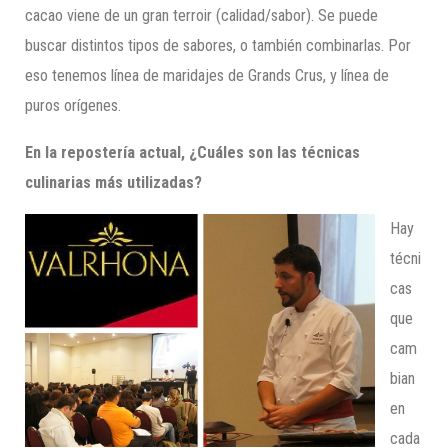
cacao viene de un gran terroir (calidad/sabor). Se puede
buscar distintos tipos de sabores, o también combinarlas. Por
eso tenemos línea de maridajes de Grands Crus, y línea de
puros orígenes.
En la repostería actual, ¿Cuáles son las técnicas
culinarias más utilizadas?
Hay
técni
cas
que
cam
bian
en
cada