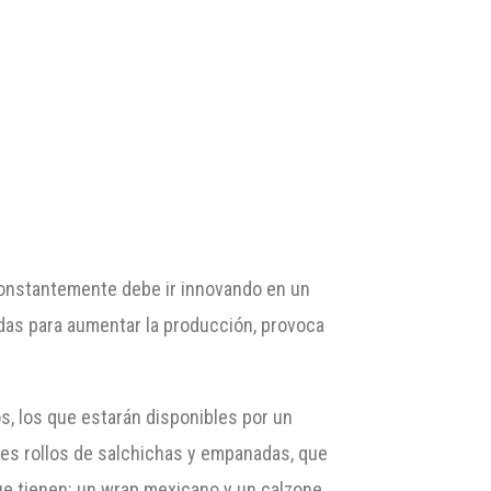
constantemente debe ir innovando en un
ndas para aumentar la producción, provoca
s, los que estarán disponibles por un
les rollos de salchichas y empanadas, que
ue tienen: un wrap mexicano y un calzone