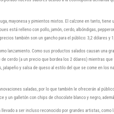
echuga, mayonesa y pimientos mixtos. El calzone en tanto, tien
pues está relleno con pollo, jamón, cerdo, albóndigas, pepper
precios también son un gancho para el público: 3,2 dólares y 1
como lanzamiento. Como sus productos salados causan una gran
 de cerdo (a un precio que bordea los 2 dóares) mientras que e
 jalapeño y salsa de queso al estilo del que se come en los n
ovaciones saladas, por lo que también le ofrecerán al público
ulce y un galletón con chips de chocolate blanco y negro, adem
 llevado a ser incluso reconocido por grandes artistas, como l