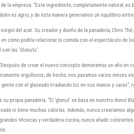
e la empresa. “Este ingrediente, completamente natural, es b
mbién es agrio, y de esta manera generamos un equilibrio entre 
surgió del azar. Su creador y dueño de la panadería, Chris Thé,
en cómo podría relacionar la comida con el espectáculo de luce
 son las ‘Glonuts’.
o. “Después de crear el nuevo concepto demoramos un año en 
eramente orgullosos; de hecho, nos pasamos varios meses ex
a gente con el glaseado irradiando luz en sus manos y caras”, 
de su propia panadería. “El ‘glonut’ se basa en nuestro donut B
esado ni tiene muchas calorías. Además, nunca crearíamos algo 
 grandes técnicas y verdadera cocina, nunca añadir colorantes
nte.