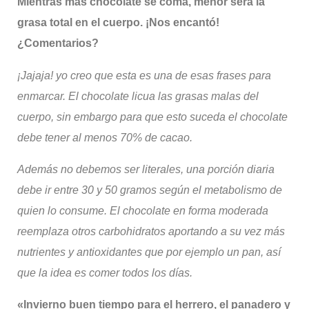
Mientras más chocolate se coma, menor será la
grasa total en el cuerpo. ¡Nos encantó!
¿Comentarios?
¡
Jajaja
!
yo creo que est
a
es una de esa
s
frases para
enmarcar.
El chocolate licua las grasas malas del
cuerpo, sin embargo para que esto suceda el chocolate
debe tener al menos 70% de cacao.
Además no debemos ser literales, una porción diaria
debe ir entre 30 y 50 gramos según el m
etabolismo de
quien lo consume.
El chocolate en forma moderada
reemplaza otros carbohidratos aportando a su vez más
nutrientes y antioxidantes que por ejemplo un pan, así
que la idea es comer todos los días.
«Invierno buen tiempo para el herrero, el panadero y