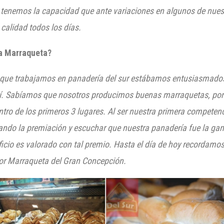
a, tenemos la capacidad que ante variaciones en algun
os de nues
 calidad todos los días.
la Marraqueta?
s que trabajamos en panadería del sur estábamos entusiasmados 
í. Sabíamos que nosotros producimos buenas marraquetas, por 
n
tro de los primeros 3 lugares. A
l ser nuestra primera competen
ando la premiación y escuchar que nuestra panadería fue la ga
ficio es valorado con tal premio. Hasta el día de hoy
recordamos
jor M
arraqueta del
Gran C
oncepción.