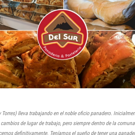
y
Tor
res) lleva trabajando en el noble oficio panadero. I
nicialmen
s cambios de lugar de trabajo, pero siempre dentro de la comun
ernos definitivamente. T
eníamos el sueño de tener una panader