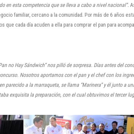
o en esta competencia que se lleva a cabo a nivel nacional”.
As
gocio familiar, cercano a la comunidad. Por más de 6 años es
os que cada día acuden a ella para comprar el pan para acompa
 Pan no Hay Sándwich” n
os pilló de
sorpresa. D
ías antes del con
concurso. N
osotros aportamos con el pan y
el chef con los ingre
ien parec
ido a la marraqueta, se llama “M
arinera” y él junto a u
aba exquisita la preparación,
con el cual
obtuvimos el tercer lu