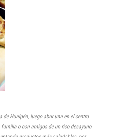
na de
Hualpén
, luego abrir una en el centro
n familia o con
amigos de
un rico desayuno
entando produc
tos más saludables, por