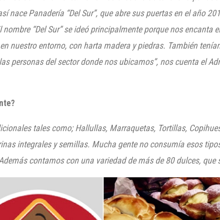
sí nace Panadería “Del Sur”,
que
abre sus puertas en el año 201
l nombre “Del Sur
”
se ideó principalmente porqu
e nos encanta el
en nuestro entorno,
con harta madera y piedras. También tení
 las personas del sector donde nos ubicamos
”, nos cuenta el Ad
nte?
ionales tales como; Hallullas, Marraquetas, Tortillas, Copih
i
nas integrales y semillas. M
ucha gente no consumía esos tipos
Además
contamos con una variedad de más de 80 dulces, que s