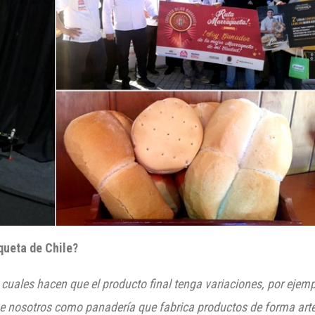
queta de Chile?
 cuales hacen que el producto final tenga variacio
nes, por ejem
ue nosotros como panadería que fabrica pr
oductos de forma art