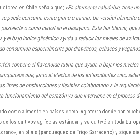
ductores en Chile señala que;
«Es altamente saludable, tiene un
e se puede consumir como grano o harina. Un versátil alimento co
pastelería o como cereal en el desayuno. Esta flor blanca, que s
 y el bajo índice glicémico ayuda a reducir los niveles de azúca
ndo consumida especialmente por diabéticos, celiacos y veganos
orfón
contiene el flavonoide rutina que ayuda a
bajar
los niveles
sanguíneos que, junto al efectos de los antioxidantes zinc, selen
s libres de obstrucciones y flexibles colaborando a la regulación 
en funcionamiento del corazón ya que interviene en el proceso 
vidado como alimento en países como Inglaterra donde por muc
o de los cultivos agrícolas estándar y se cultivó en toda Europ
grano», en blinis (panqueques de Trigo Sarraceno) y sigue si