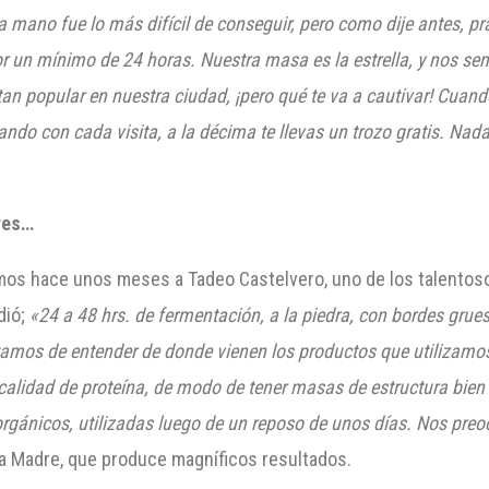
 mano fue lo más difícil de conseguir, pero como dije antes, pr
por un mínimo de 24 horas
.
Nuestra masa es la estrella, y nos sen
tan popular en nuestra ciudad, ¡pero qué te va a cautivar! Cua
do con cada visita, a la décima te llevas un trozo gratis. Nad
res…
mos hace unos meses a Tadeo Castelvero, uno de los talentoso
dió;
«24 a 48 hrs. de fermentación, a la piedra, con bordes grue
atamos de entender de donde vienen los productos que utiliza
mo
alidad de proteína, de modo de tener masas de estructura bien 
rgánicos, utilizadas luego de un reposo de unos días
.
Nos
preo
a Madre, que produce magníficos resultados.