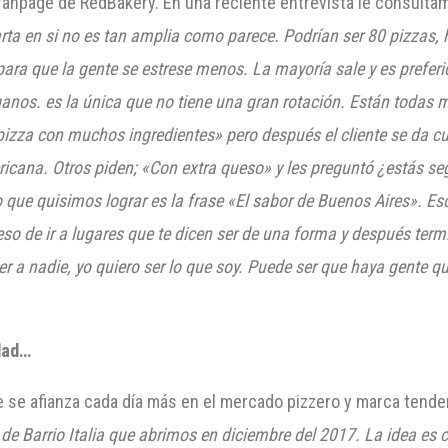
anpage de RedBakery. En una reciente entrevista le consultamo
rta en si no es tan amplia como parece. Podrían ser 80 pizzas,
ra que la gente se estrese menos. La mayoría sale y es prefer
os. es la única que no tiene una gran rotación. Están todas m
pizza con muchos ingredientes» pero después el cliente se da cu
ericana. Otros piden; «Con extra queso» y les preguntó ¿estás s
 que quisimos lograr es la frase «El sabor de Buenos Aires». 
 eso de ir a lugares que te dicen ser de una forma y después ter
r a nadie, yo quiero ser lo que soy. Puede ser que haya gente qu
idad…
e se afianza cada día más en el mercado pizzero y marca tend
de Barrio Italia que abrimos en diciembre del 2017. La idea es c