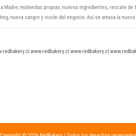
a Madre, moliendas propias, nuevos ingredientes, rescate de t
ing, nueva sangre y visión del negocio. Así se amasa la nueva p
.redbakery.cl
www.redbakery.cl
www.redbakery.cl
www.redbak
Copyright © 2026 RedBakery | Todos los derechos reservado