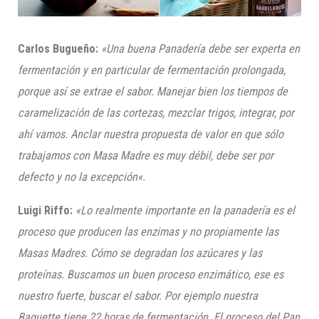
Carlos Bugueño
:
«Un
a buena Panadería debe ser experta en
fermentación
y en particular de fermentación
prolongada
,
porque así se extrae el sabor.
Manejar
bien los tiempos de
caramelización de las cortezas, mezclar trigos, integrar, por
ahí vamos. Anclar nuestra propuesta de valor en que s
ó
lo
trabajamos con Masa Madre es muy débil
, debe ser por
defecto y no la excepción
«.
Luigi Riffo:
«Lo realmente importante en la panadería es el
proceso que producen las enzimas y no propiamente las
Masas Madres. Cómo se de
gradan los azúcares y las
proteí
nas. Buscamos un buen proceso enzimático, ese es
nuestro fuerte, buscar el sabor. Por ejemplo nuestra
Baguette tiene 22 horas de fermentación. El proceso del Pan