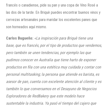
francés o canadiense, pide su pan y una copa de Vino Rosé a
las dos de la tarde. En Briquè puedes encontrar buenos vinos y
cervezas artesanales para maridar los excelentes panes que
son horneados aquí mismo.
Carlos Bugueño:
«La inspiración para Briquè tiene un
a
base
, que es francés, por el tipo de p
roductos
que vendemos,
pero también se unen tendencias, por ejemplo las que
pudimos conocer en Australia que tiene harto de exponer
productos en fila
con una estética muy cuidada
y contar con
personal multi
tasking; la persona que
atiende es barista,
es
asesor
de pan, cuenta con excelente
atención al cliente
y es
tambi
é
n lo que conversamos en el Desayuno de Negocios
Exploradores de RedBakery que
este modelo hace
sustentable la industria.
Ya pasó el tiempo del cajero que