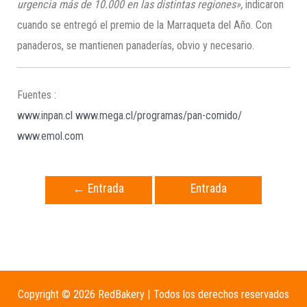
urgencia más de 10
.000
en las distintas regiones»,
indicaron
cuando se entregó el premio de la Marraqueta del Año. Con
panaderos, se mantienen panaderías, obvio y necesario.
Fuentes :
www.inpan.cl
www.mega.cl/programas/pan-comido/
www.emol.com
←
Entrada
Entrada
anterior
siguiente
→
Copyright © 2026 RedBakery | Todos los derechos reservados