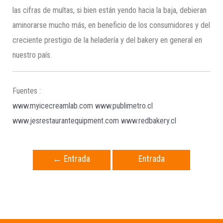
las cifras de multas, si bien están yendo hacia la baja, debieran
aminorarse mucho más, en beneficio de los consumidores y del
creciente prestigio de la heladería y del bakery en general en
nuestro país.
Fuentes :
www.myicecreamlab.com
www.publimetro.cl
www.jesrestaurantequipment.com
www.redbakery.cl
←
Entrada
Entrada
anterior
siguiente
→