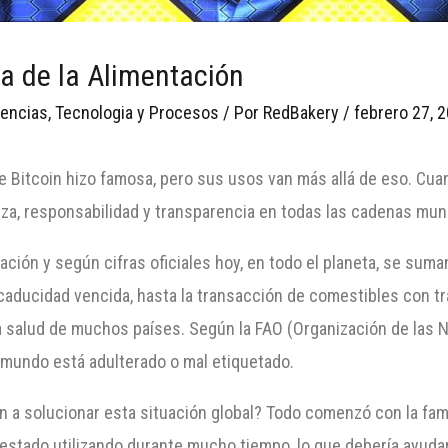
ia de la Alimentación
encias
,
Tecnologia y Procesos
/ Por
RedBakery
/
febrero 27, 
 Bitcoin hizo famosa, pero sus usos van más allá de eso. Cuan
nza, responsabilidad y transparencia en todas las cadenas mun
ión y según cifras oficiales hoy, en todo el planeta, se suma
caducidad vencida, hasta la transacción de comestibles con tr
a salud de muchos países. Según la FAO (Organización de las N
l mundo está adulterado o mal etiquetado.
ain a solucionar esta situación global? Todo comenzó con la 
n estado utilizando durante mucho tiempo, lo que debería ayudar