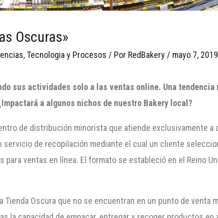
das Oscuras»
encias
,
Tecnologia y Procesos
/ Por
RedBakery
/
mayo 7, 201
ndo sus actividades sol
o
a las ventas onl
ine. Una tendencia 
 ¿Impactará a algunos nichos de nuestro Bakery local?
entro de distribución minorista que atiende exclusivamente a 
 servicio de recopilación mediante el cual un cliente seleccio
 para ventas en línea. El formato se estableció en el Reino Un
a Tienda Oscura que no se encuentran en un punto de venta mi
stas la capacidad de empacar, entregar y recoger productos en 