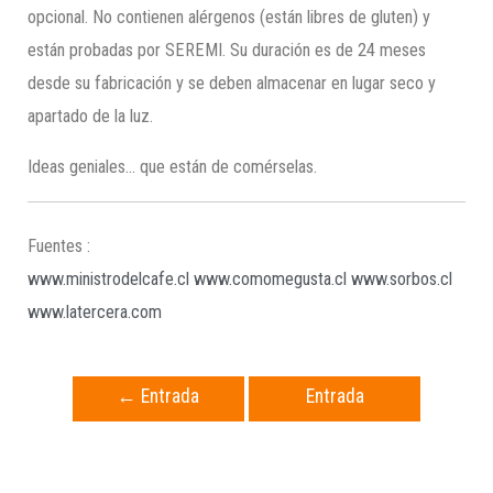
opcional. No contienen alérgenos (están libres de gluten) y
están probadas por SEREMI. Su duración es de 24 meses
desde su fabricación y se deben almacenar en lugar seco y
apartado de la luz.
Ideas geniales… que están de comérselas.
Fuentes :
www.ministrodelcafe.cl
www.comomegusta.cl
www.sorbos.cl
www.latercera.com
←
Entrada
Entrada
anterior
siguiente
→