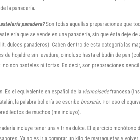
de la panadería.
astelería panadera?
Son todas aquellas preparaciones que tod
 pastelería que se vende en una panadería, sin que ésta deje d
lit. dulces panaderos). Caben dentro de esta categoría las magd
lces de hojaldre sin levadura, o incluso hasta el budín de pan (c
no son pasteles ni tortas. Es decir, son preparaciones sencil
n. Es el equivalente en español de la
viennoiserie
francesa (ins
atalán, la palabra bollería se escribe
brioxería.
Por eso el equiv
 predilectos de muchos (me incluyo).
dería incluye tener una vitrina dulce. El ejercicio monótono 
sabores. Ya no es ir a comprar un kilo de marraquetas y volver c