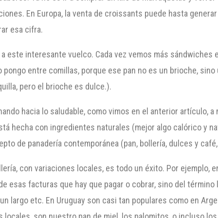
ciones. En Europa, la venta de croissants puede hasta generar
ar esa cifra.
 a este interesante vuelco. Cada vez vemos más sándwiches en 
 pongo entre comillas, porque ese pan no es un brioche, sino
lla, pero el brioche es dulce.).
nando hacia lo saludable, como vimos en el anterior artículo, a
tá hecha con ingredientes naturales (mejor algo calórico y natura
epto de panadería contemporánea (pan, bollería, dulces y café,
lería, con variaciones locales, es todo un éxito. Por ejemplo, 
de esas facturas que hay que pagar o cobrar, sino del término l
y un largo etc. En Uruguay son casi tan populares como en Arg
 locales, son nuestro pan de miel, los palomitos, o incluso l