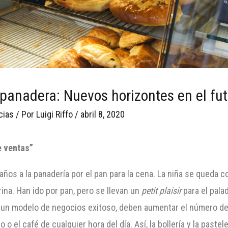
a panadera: Nuevos horizontes en el fu
cias
/ Por
Luigi Riffo
/
abril 8, 2020
e ventas”
ños a la panadería por el pan para la cena. La niña se queda co
rina. Han ido por pan, pero se llevan un
petit plaisir
para el pala
 un modelo de negocios exitoso, deben aumentar el número de
 o el café de cualquier hora del día. Así, la bollería y la past