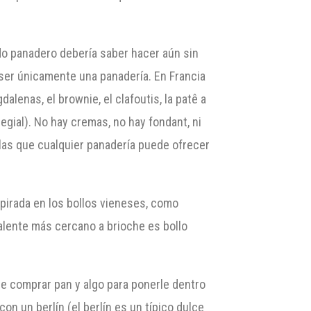
o panadero debería saber hacer aún sin
e ser únicamente una panadería. En Francia
alenas, el brownie, el clafoutis, la patê a
olegial). No hay cremas, no hay fondant, ni
las que cualquier panadería puede ofrecer
pirada en los bollos vieneses, como
alente más cercano a brioche es bollo
de comprar pan y algo para ponerle dentro
on un berlín (el berlín es un típico dulce