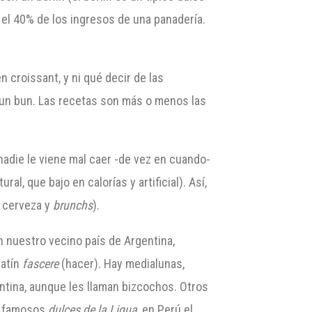
 el 40% de los ingresos de una panadería.
croissant, y ni qué decir de las
 un bun. Las recetas son más o menos las
 nadie le viene mal caer -de vez en cuando-
l, que bajo en calorías y artificial). Así,
 cerveza y
brunchs
).
en nuestro vecino país de Argentina,
atín
fascere
(hacer). Hay medialunas,
entina, aunque les llaman bizcochos. Otros
os famosos
dulces de la Ligua
, en Perú el