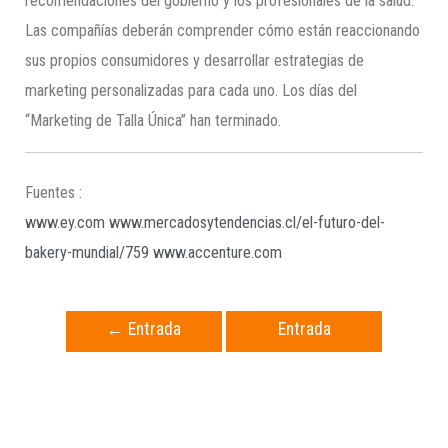
recomendaciones del gobierno y los profesionales de la salud.
Las compañías deberán comprender cómo están reaccionando
sus propios consumidores y desarrollar estrategias de
marketing personalizadas para cada uno. Los días del
“Marketing de Talla Única” han terminado.
Fuentes :
www.ey.com
www.mercadosytendencias.cl/el-futuro-del-
bakery-mundial/759
www.accenture.com
←
Entrada
Entrada
anterior
siguiente
→