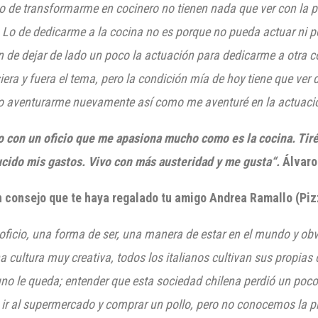
o de transformarme en cocinero no tienen nada que ver con la pa
. Lo
de dedicarme a la cocina no es porque no pueda actuar ni 
n de dejar de lado un poco la actuación para dedicarme a otra c
iera y fuera el tema, pero la condición mía de hoy tiene que ver
ro aventurarme nuevamente así co
mo me aventuré en la actuaci
o con un oficio que me apasiona mucho como es la cocina. Tiré
cido mis gastos. Vivo con más austeridad y me gusta“.
Álvaro
 consejo que te haya regalado tu amigo Andrea Ramallo (Pizz
icio, una forma de ser, una manera de estar en el mundo y obvi
a cultura muy creativa
,
todos los italianos cultivan sus propias
no le queda
; entender que esta sociedad chilena perdió un poco
r al supermercado y comprar un pollo, pero no conocemos la pro