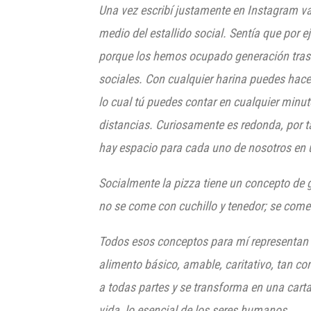
U
na
vez escribí justamente en Inst
agram va
medio del estallido social. Sentía que por 
porque los hemos ocupado generación tras ge
so
ciales. Con cualquier harina
puedes hacer
lo cual tú puedes contar en cualquier minuto
distancias. Curiosamente es redonda, por t
hay espacio para cad
a uno de nosotros en 
Socialmente la pizza tiene un concepto de g
no se come
con cuchillo y tenedor; se come
Todos esos conceptos para mí representan u
alimento básico, amable,
caritativo, tan c
a todas partes y se transforma en una cart
vida, lo esencial de los seres humanos.