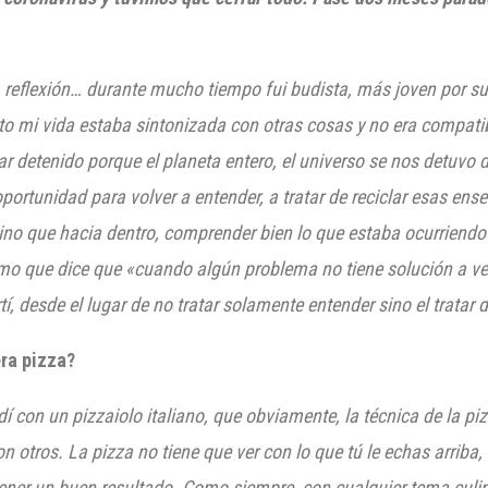
,
reflexión…
durante mucho tiempo fui budista, má
s joven por s
to mi vida estaba sintonizada con otras cosas y no era compatib
r detenido porque el planeta entero, el universo se nos detuvo d
portunidad para volver a entender, a tratar de reciclar esas en
sino que hacia dentro, comprender bien lo que es
taba ocurriend
mo que dice que «cuando algú
n problema no tiene solución a v
tí, desde el lugar de no tratar solamente entender sino el tratar 
ra pizza?
dí con un pizza
iolo italiano, que obvia
mente, la técnica de la pi
tros. La pizza no tiene que ver con lo que tú le echas arriba, 
tener un buen resultado. C
omo siempre, con cualqu
ier tema culi