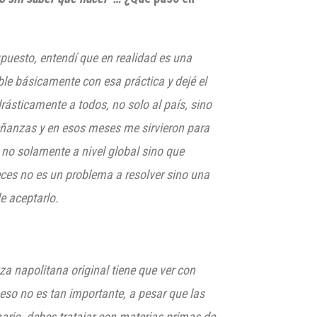
upuesto,
entendí que en realidad es una
le básicamente con esa práctica y dejé el
rásticamente a todos, no solo al país, si
no
señanzas y en esos meses me sirvi
eron
para
o no solamente
a nivel global sino que
eces no es un problema a resolver sino una
de aceptarlo.
zza napolitana original tiene que ver con
eso no es tan importante, a pesar que las
nario, debes trataj
ar con materias primas de