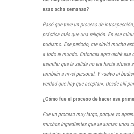
esas ocho semanas?
Pasó
que tuve un proceso de introspección
práctica más que una religión. En ese minu
budismo. E
se periodo, me sirvió
mucho esta
a todo el mundo. Entonces
aproveché esa o
asimilar
que la salida no era hacia afuera 
también a nivel personal.
Y vuelvo al b
udis
verdad que hay que a
ceptar».
Desde allí par
¿Cómo fue el proceso de hacer esa prime
Fue un proceso muy largo, porque yo apren
muchos ingredientes que se suman unos con o
materias primas son esenciales si
quieres 