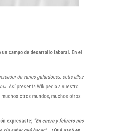
o
un campo
de desarrollo laboral
.
En el
acreedor de varios galardones, entre ellos
ra»
.
Así presenta Wikipedia a nuestro
tro muchos otros mundos, muchos otros
ión expresaste;
“En enero y febrero nos
o sin saber qué hacer“
…
¿Qué pasó en