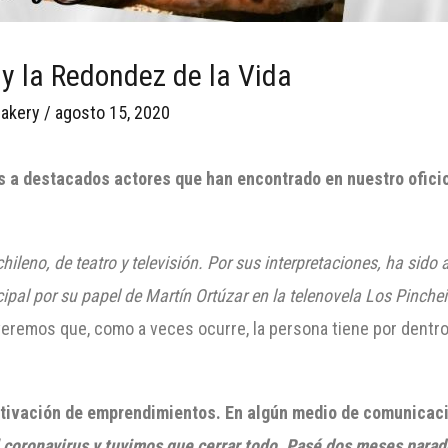
 y la Redondez de la Vida
akery
/
agosto 15, 2020
s a
destacados actores que h
an encontrado en nuestro ofici
ileno, de teatro y televisión. Por sus interpretaciones, ha sido 
ipal por su papel de Martín Ortúzar en la telenovela Los Pinchei
veremos que, como a veces ocurre, la persona tiene por den
ctivación de emprendimientos. En algún medio de comunicac
 coronavirus y tuvimos que cerrar todo. Pasé dos meses parad