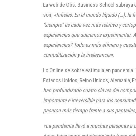
La web de Obs. Business School subraya e
son;
«Infieles: En el mundo líquido (…), la 
“s
iempre
”
es cada vez más relativo y cortop
experiencias que queremos experimentar. Ad
experiencias? Todo es más efímero y cuest
comoditización
y la irrelevancia».
Lo Online se sobre estimula en pandemia. 
Estados Unidos, Reino Unidos, Alemania, F
han profundizado cuatro claves del compor
importante e irreversible para los consumid
pasaron más tiempo frente a sus pantallas,
«La pandemia llevó a muchas personas a ce
áreas tales como entretenimiento fuera del 