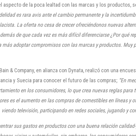
l aspecto de la poca lealtad con las marcas y los productos,
fidelidad es rara avis ante el cambio permanente y la incertidumb
lacista. La oferta no cesa de crecer ofreciéndonos nuevas alte
emás de que cada vez es más difícil diferenciarse ¿Por qué rep
a más adoptar compromisos con las marcas y productos. Muy po
Bain & Company, en alianza con Dynata, realizó con una encue
rancia y Suecia para conocer el futuro de las compras;
“En med
tamiento en los consumidores, lo que crea nuevas reglas para 
ores es el aumento en las compras de comestibles en líneas y ot
 viendo televisión, participando en redes sociales, jugando y 
ntrar sus gastos en productos con una buena relación calidad-
hogar, viajes y automóviles, sin embargo, los consumidores con 