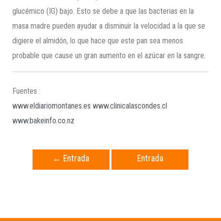
glucémico (IG) bajo. Esto se debe a que las bacterias en la
masa madre pueden ayudar a disminuir la velocidad a la que se
digiere el almidón, lo que hace que este pan sea menos
probable que cause un gran aumento en el azúcar en la sangre.
Fuentes :
www.eldiariomontanes.es
www.clinicalascondes.cl
www.bakeinfo.co.nz
←
Entrada
Entrada
anterior
siguiente
→