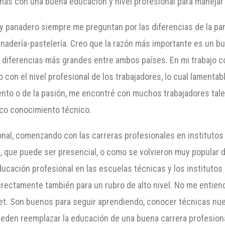
nas con una buena educación y nivel profesional para manejar
 panadero siempre me preguntan por las diferencias de la panad
la panadería-pastelería. Creo que la razón más importante es un
s diferencias más grandes entre ambos países. En mi trabajo c
 con el nivel profesional de los trabajadores, lo cual lamenta
lento o de la pasión, me encontré con muchos trabajadores ta
oco conocimiento técnico.
al, comenzando con las carreras profesionales en institutos 
 que puede ser presencial, o como se volvieron muy popular d
ucación profesional en las escuelas técnicas y los institutos 
directamente también para un rubro de alto nivel. No me enti
t. Son buenos para seguir aprendiendo, conocer técnicas nue
pueden reemplazar la educación de una buena carrera profesional