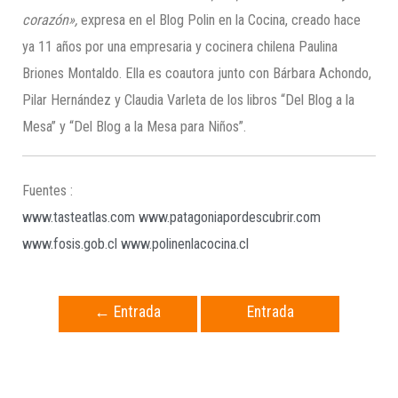
corazón»,
expresa en el Blog Polin en la Cocina, creado hace
ya 11 años por una empresaria y cocinera chilena Paulina
Briones Montaldo. Ella es coautora junto con Bárbara Achondo,
Pilar Hernández y Claudia Varleta de los libros “Del Blog a la
Mesa” y “Del Blog a la Mesa para Niños”.
Fuentes :
www.tasteatlas.com
www.patagoniapordescubrir.com
www.fosis.gob.cl
www.polinenlacocina.cl
←
Entrada
Entrada
anterior
siguiente
→