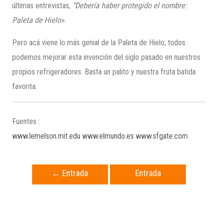
últimas entrevistas,
“Debería haber protegido el nombre:
Paleta de Hielo»
.
Pero acá viene lo más genial de la Paleta de Hielo; todos
podemos mejorar esta invención del siglo pasado en nuestros
propios refrigeradores. Basta un palito y nuestra fruta batida
favorita.
Fuentes :
www.lemelson.mit.edu
www.elmundo.es
www.sfgate.com
←
Entrada
Entrada
anterior
siguiente
→