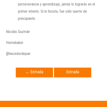
perseverancia y aprendizaje, jamás lo lograrás en el
primer intento. Si lo hiciste, fue sólo suerte de
principiante.
Nicolás Guzmán
Homebaker
@hacedordepan
←
Entrada
Entrada
anterior
siguiente
→