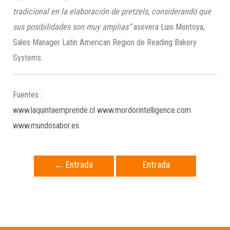
tradicional en la elaboración de pretzels, considerando que
sus posibilidades son muy amplias”
asevera Luis Montoya,
Sales Manager Latin American Region de Reading Bakery
Systems.
Fuentes :
www.laquintaemprende.cl
www.mordorintelligence.com
www.mundosabor.es
←
Entrada
Entrada
anterior
siguiente
→