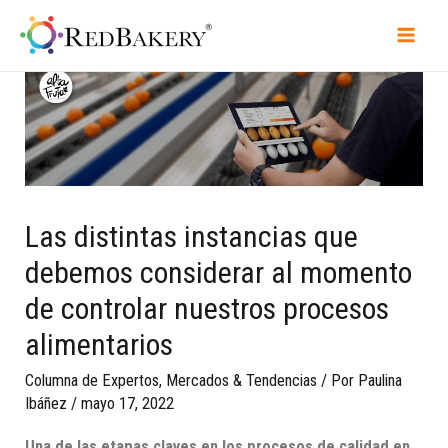
Las distintas instancias que
debemos considerar al momento
de controlar nuestros procesos
alimentarios
Columna de Expertos
,
Mercados & Tendencias
/ Por
Paulina
Ibáñez
/
mayo 17, 2022
Un
a
de l
a
s
etapas
claves en los procesos de calidad en