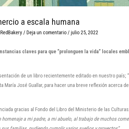
omercio a escala humana
r
RedBakery
/
Deja un comentario
/
julio 25, 2022
cunstancias claves para que “prolonguen la vida” locales em
entación de un libro recientemente editado en nuestro país; “
sta María José Guallar, para hacer una breve reflexión acerca 
ciada gracias al Fondo del Libro del Ministerio de las Culturas
 homenaje a mi padre, a mi abuelo, al trabajo de muchos comer
 sus familias, pudiendo cumplir varios sueños y proyectos”.