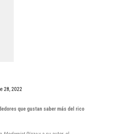
e 28, 2022
ndedores que gustan saber más del rico
da
Modernist Pizza
y a su autor, el