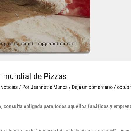
 mundial de Pizzas
 Noticias
/ Por
Jeannette Munoz
/
Deja un comentario
/
octubr
o, consulta obligada para todos aquellos fanáticos y empre
tualmente es la “moderna biblia de la pizzería mundial” llama