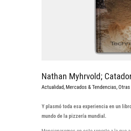
Nathan Myhrvold; Catador
Actualidad
,
Mercados & Tendencias
,
Otras
Y plasmó toda esa experiencia en un libr
mundo de la pizzería mundial.
Mencionaremos en este reporte a la que ac