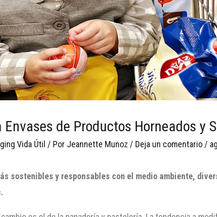
n Envases de Productos Horneados y 
ging Vida Útil
/ Por
Jeannette Munoz
/
Deja un comentario
/
a
ás sostenibles y responsables con el medio ambiente, diver
.
cambio es el de la panadería y pastelería. La tendencia a mod