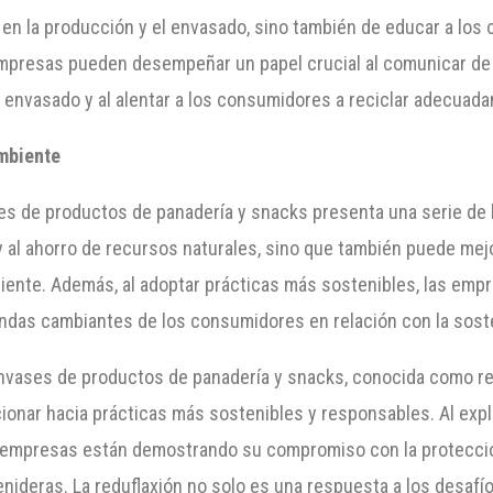
s en la producción y el envasado, sino también de educar a lo
mpresas pueden desempeñar un papel crucial al comunicar de
 envasado y al alentar a los consumidores a reciclar adecuad
Ambiente
ses de productos de panadería y snacks presenta una serie de b
y al ahorro de recursos naturales, sino que también puede mejo
nte. Además, al adoptar prácticas más sostenibles, las empre
das cambiantes de los consumidores en relación con la soste
envases de productos de panadería y snacks, conocida como re
cionar hacia prácticas más sostenibles y responsables. Al expl
 empresas están demostrando su compromiso con la protecció
enideras. La reduflaxión no solo es una respuesta a los desafí