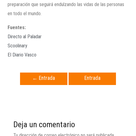
preparación que seguirá endulzando las vidas de las personas
en todo el mundo.
Fuentes:
Directo al Paladar
Scoolinary
El Diario Vasco
←
Entrada
Entrada
anterior
siguiente
→
Deja un comentario
Tu dirección de correo electrónico no será publicada.