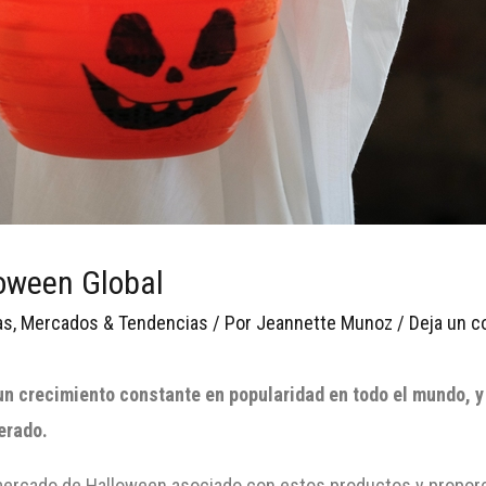
oween Global
as
,
Mercados & Tendencias
/ Por
Jeannette Munoz
/
Deja un c
n crecimiento constante en popularidad en todo el mundo, y 
erado.
 mercado de Halloween asociado con estos productos y proporc