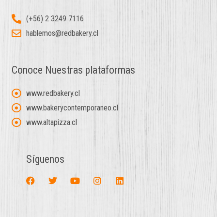
(+56) 2 3249 7116
hablemos@redbakery.cl
Conoce Nuestras plataformas
www.redbakery.cl
www.bakerycontemporaneo.cl
www.altapizza.cl
Síguenos