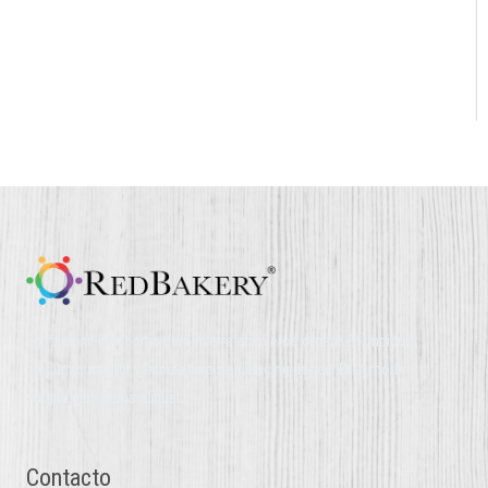
Egestas sit in lobortis duis viverra enim eros ornare. Et tincidunt
pretium curabitur vehicula turpis adipiscing donec. Et ut morbi
magna quis purus aliquet.
Contacto