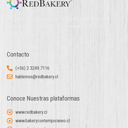
Egestas sit in lobortis duis viverra enim eros ornare. Et tincidunt
pretium curabitur vehicula turpis adipiscing donec. Et ut morbi
magna quis purus aliquet.
Contacto
(+56) 2 3249 7116
hablemos@redbakery.cl
Conoce Nuestras plataformas
www.redbakery.cl
www.bakerycontemporaneo.cl