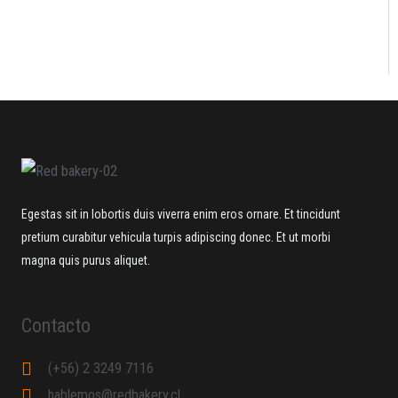
Egestas sit in lobortis duis viverra enim eros ornare. Et tincidunt
pretium curabitur vehicula turpis adipiscing donec. Et ut morbi
magna quis purus aliquet.
Contacto
(+56) 2 3249 7116
hablemos@redbakery.cl