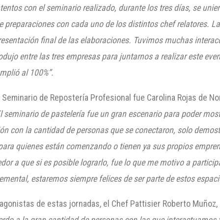
entos con el seminario realizado, durante los
tres
días, se unie
 preparaciones con cada uno de los distintos chef relatores. L
esentación final de las elaboraciones. Tuvimos muchas interac
odujo entre las
tres
empresas para juntarnos a realizar este event
umplió al 100%”.
er Seminario de Repostería Profesional fue Carolina Rojas de N
l seminario de pastelería fue un gran escenario para poder mos
ción con la cantidad de personas que se conectaron, solo demostr
 para quienes están comenzando o tienen ya sus propios empre
edor a que si es posible lograrlo, fue lo que me motivo a particip
mental, estaremos siempre felices de ser parte de estos espaci
agonistas de estas jornadas, el Chef Pattisier Roberto Muñoz,
rdo a la gran cantidad de personas con las que interactuamos t