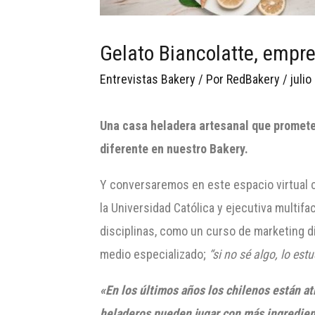
Gelato Biancolatte, empre
Entrevistas Bakery
/ Por
RedBakery
/
julio
Una casa heladera artesanal que promete c
diferente en nuestro
Bakery
.
Y conversaremos en este espacio virtual co
la Universidad Católica y ejecutiva multi
disciplinas, como un curso de marketing di
medio especializado;
“si no sé algo, lo est
«En los últimos años los chilenos están 
heladeros pueden jugar con más ingredient