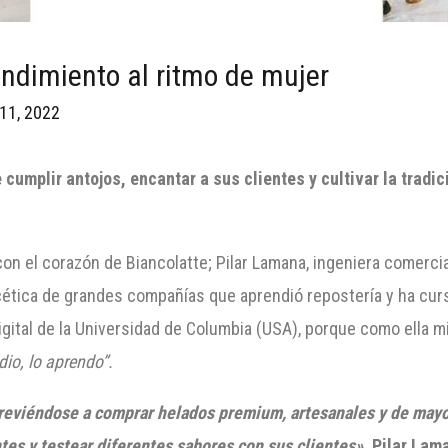
ndimiento al ritmo de mujer
 11, 2022
umplir antojos, encantar a sus clientes y cultivar la tradic
n el corazón de Biancolatte; Pilar Lamana, ingeniera comercial
facética de grandes compañías que aprendió repostería y ha c
gital de la Universidad de Columbia (USA), porque como ella m
udio, lo aprendo”.
atreviéndose a comprar helados
premium
, artesanales y de mayo
es y testear diferentes sabores con sus clientes».
Pilar Lam