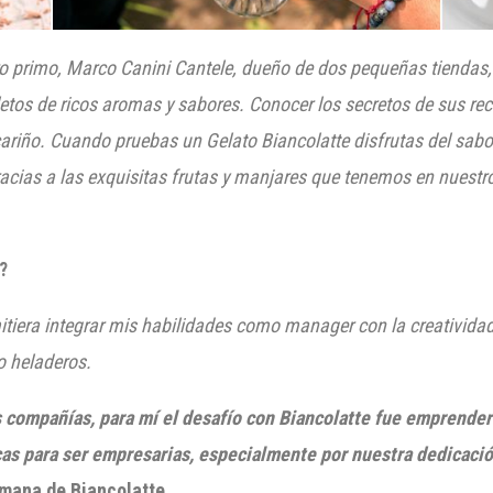
ro primo, Marco
Canini
Cantele
, dueño de dos pequeñas tiendas,
letos de ricos aromas y sabores. Conocer los secretos de sus re
ariño. Cuando pruebas un
Gelato
Biancolatte
disfrutas del sab
racias a las exquisitas frutas y manjares que tenemos en nuestr
?
itiera integrar mis habilidades como manager con la creatividad
o heladeros.
s compañías, para mí el desafío con
Biancolatte
fue emprender 
as para ser empresarias, especialmente por nuestra dedicació
amana de
Biancolatte
.