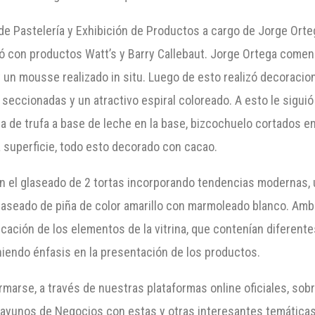
 de Pastelería y Exhibición de Productos a cargo de Jorge Orte
jó con productos Watt’s y Barry Callebaut. Jorge Ortega comen
y un mousse realizado in situ. Luego de esto realizó decorac
s seccionadas y un atractivo espiral coloreado. A esto le sigui
ema de trufa a base de leche en la base, bizcochuelo cortados
 superficie, todo esto decorado con cacao.
l glaseado de 2 tortas incorporando tendencias modernas, una
 glaseado de piña de color amarillo con marmoleado blanco. Amb
plicación de los elementos de la vitrina, que contenían difere
iendo énfasis en la presentación de los productos.
marse, a través de nuestras plataformas online oficiales, sob
yunos de Negocios con estas y otras interesantes temáticas 