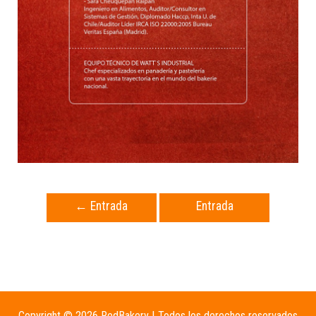
←
Entrada
Entrada
anterior
siguiente
→
Copyright © 2026 RedBakery | Todos los derechos reservados