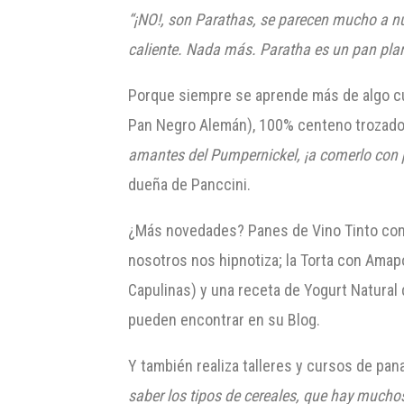
“¡
NO!, son
Parathas
, se parecen much
o a n
caliente. Nada más.
Paratha
es un pan plan
Porque siempre se aprende más de algo cu
Pan Negro Alemán), 100% centeno trozado, 
amantes del Pumpernickel, ¡a comerlo c
on 
dueña de Panccini.
¿Más novedades? Panes de Vino Tinto con 
nosotros nos hipnotiza; la Torta con Amapo
Capulinas) y una receta de Yogurt Natural
pueden encontrar en su Blog.
Y también realiza talleres y cursos de pan
saber los tipos de cereales, que hay mucho