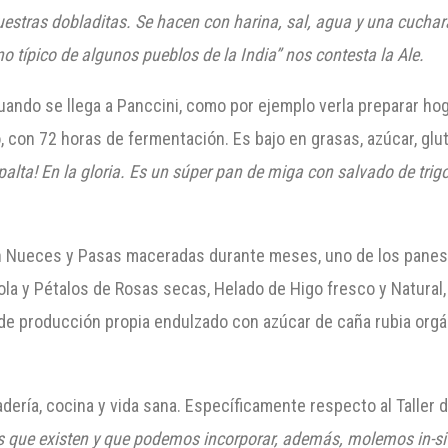
uestras dobladitas. Se hacen con harina, sal,
agua y una cuchar
o típico de algunos pueblos de la India
” nos contesta la Ale.
ando se llega a Panccini, como por ejemplo verla preparar 
con 72 horas de fermentación. Es bajo en grasas, azúcar, glu
palta! En la gloria. Es un sú
per pan de m
iga con salvado de trig
Nueces y Pasas maceradas durante meses, uno de los panes fa
la y Pétalos de Rosas secas, Helado de Higo fresco y Natural,
 de producción propia endulzado con azúcar de caña rubia orgá
adería, cocina y vida sana. Específicamente respecto al Taller
s que existen y que podemos incorporar, además, molemos in-sit