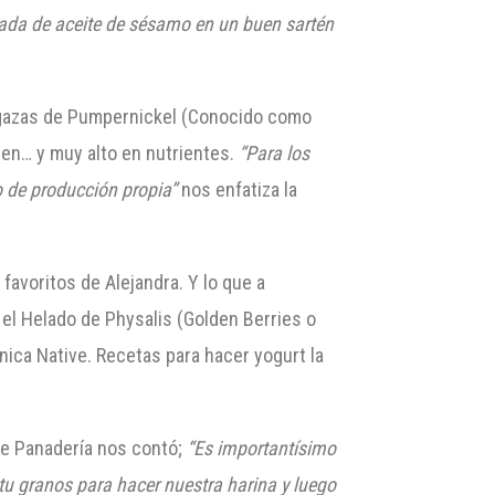
ada de aceite de sésamo en un buen sartén
hogazas de Pumpernickel (Conocido como
ten… y muy alto en nutrientes.
“Pa
ra los
o
de
producción propia”
nos enfatiza la
voritos de Alejandra. Y lo que a
 el Helado de Physalis (Golden Berries o
nica Native. Recetas para hacer yogurt la
 de Panadería nos contó;
“
E
s importantísimo
u granos para hacer nuestra harina y luego