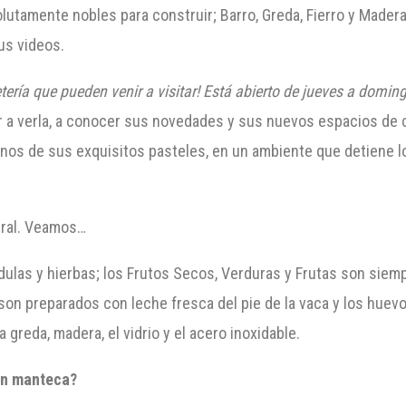
utamente nobles para construir; Barro, Greda, Fierro y Madera
us videos.
terí
a que puede
n
venir a visitar! Está abierto de jueves
a domingo
ir a verla, a conocer sus novedades y sus nuevos espacios de c
nos de sus exquisitos pasteles, en un ambiente que detiene lo
ural. Veamos…
ulas y hierbas; los Frutos Secos, Verduras y Frutas son siem
on preparados con leche fresca del pie de la vaca y los huevo
 greda, madera, el vidrio y el acero inoxidable.
an manteca?