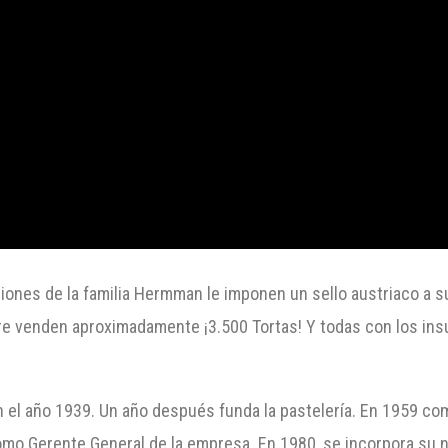
ciones de la familia Hermman le imponen un sello austriaco a 
dre venden aproximadamente ¡3.500 Tortas! Y todas con los in
 el año 1939. Un año después funda la pastelería. En 1959 comi
mo Gerente General de la empresa. En 1980, se incorpora su n