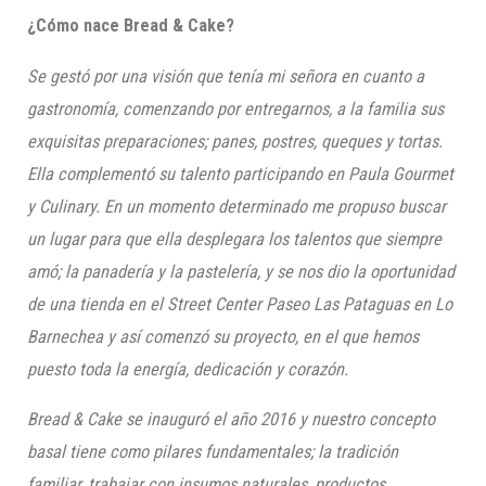
¿Cómo nace Bread & Cake?
Se gestó por una visión que tenía mi señora en cuanto a
gastronomía, comenzando por entregarnos, a la familia sus
exquisitas
preparaciones
; panes, postres, queques y tortas
.
Ella complementó su talento participando
en Paula Gourmet
y
Culinary. En un momento
determinado me propuso buscar
un lugar para que ella desplegara lo
s talentos
que siempre
amó; la p
anadería y la p
astelería
,
y se nos dio la oportunidad
de una tienda en el Street Center Paseo Las Pataguas en Lo
Barnec
hea y así comenzó su proyecto, en el que hemos
puesto toda la energía, dedicación y corazón.
Bread & Cake
se inauguró el año 2016
y
nuestro
concepto
basal
t
iene
como pilares fundamentales; la
tradición
familiar
,
trabajar con insumos naturales
,
productos