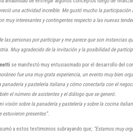
o la amabilidad de entregar algunos conceptos luego de finaliz
ió una actividad increíble. Me gustó mucho la participación act
ron muy interesantes y contingentes respecto a las nuevas ten
e las personas por participar y me parece que son instancias q
ia. Muy agradecido de la invitación y la posibilidad de particip
metti
se manifestó muy entusiasmado por el desarrollo del co
oráneo fue una muy grata experiencia, un evento muy bien orga
 panadería y pastelería italiana y cómo conectarla con el negoc
mbién el número de asistentes y el diálogo que se generó.
i visión sobre la panadería y pastelería y sobre la cocina itali
e estuvieron presentes”.
sumó a estos testimonios subrayando que;
“Estamos muy orgul