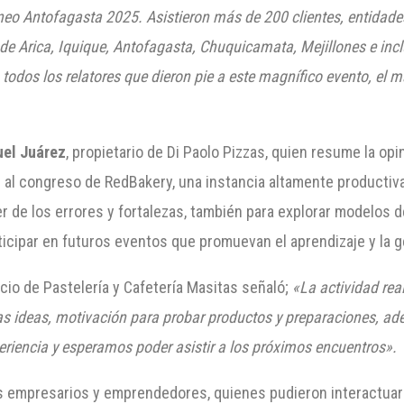
o Antofagasta 2025. Asistieron más de 200 clientes, entidades
e Arica, Iquique, Antofagasta, Chuquicamata, Mejillones e inc
odos los relatores que dieron pie a este magnífico evento, el 
el Juárez
, propietario de Di Paolo Pizzas, quien resume la op
n al congreso de RedBakery, una instancia altamente productiv
r de los errores y fortalezas, también para explorar modelos 
ticipar en futuros eventos que promuevan el aprendizaje y la 
ocio de Pastelería y Cafetería Masitas señaló;
«La actividad re
as ideas, motivación para probar productos y preparaciones, ad
riencia y esperamos poder asistir a los próximos encuentros».
 empresarios y emprendedores, quienes pudieron interactuar 