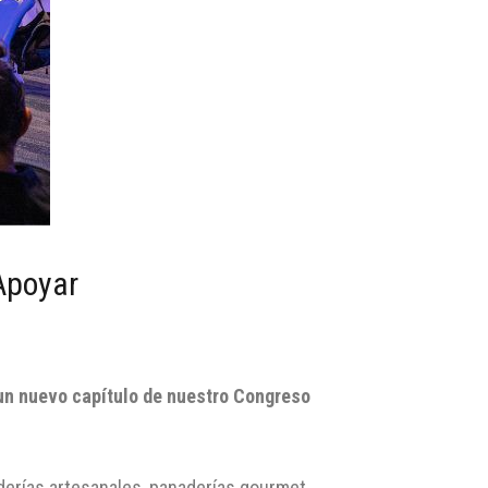
Apoyar
 un nuevo capítulo de nuestro Congreso
aderías artesanales, panaderías gourmet,