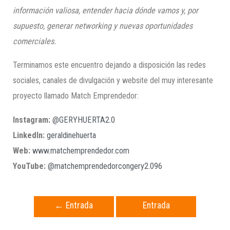
información valiosa, entender hacia dónde vamos y, por
supuesto, generar networking y nuevas oportunidades
comerciales.
Terminamos este encuentro dejando a disposición las redes
sociales, canales de divulgación y website del muy interesante
proyecto llamado Match Emprendedor:
Instagram:
@GERYHUERTA2.0
LinkedIn:
geraldinehuerta
Web:
www.matchemprendedor.com
YouTube:
@matchemprendedorcongery2.096
←
Entrada
Entrada
anterior
siguiente
→