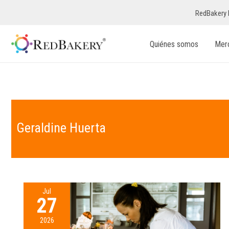
RedBakery 
Quiénes somos
Mer
Geraldine Huerta
Jul
27
2026