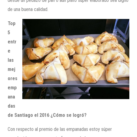
desde un pedazo de pan o aún plato súper elaborado sea digno
de una buena calidad.
Top
5
entr
e
las
mej
ore
s
emp
ana
das
de Santiago el 2016
¿Cómo se logró?
Con respecto al premio de las empanadas estoy súper