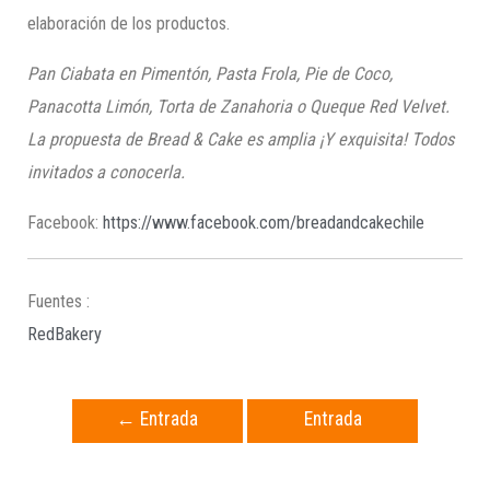
elaboración de los productos.
Pan
Ciabata
en Pimentón, Pasta
Frola
, Pie de Coco,
Panacotta
Limón, Torta de Zanahoria o Queque Red
Velvet
.
La propuesta de
Br
e
ad
&
Cake
es amplia ¡Y exquisita! Todos
invitados a conocerla.
Facebook:
https://www.facebook.com/breadandcakechile
Fuentes :
RedBakery
←
Entrada
Entrada
anterior
siguiente
→