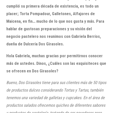
cumplió su primera década de existencia, es todo un
placer;
Torta
Pompadour
,
Galletones
, Alfajores de
Maicena, en fin… mucho de lo que nos gusta y más
. Para
hablar de gustosas preparaciones y su visión del
negocio pastelero nos reunimos con Gabriela Berríos,
dueña de Dulcería Dos Girasoles.
Hola Gabriela, muchas gracias por permitirnos conocer
más de ustedes. Dinos,
¿Cuáles son las exquisiteces que
se ofrecen en Dos Girasoles?
Bueno, Dos Girasoles tiene para sus clientes más de 50 tipos
de productos dulces considerando Tortas y Tartas, t
ambién
tenemos una variedad de galletas y
c
upcakes
. En el área de
productos salados ofrecemos
q
uiches de diferentes sabores
y productos de
coctelería
, tratando de ser novedosos pero