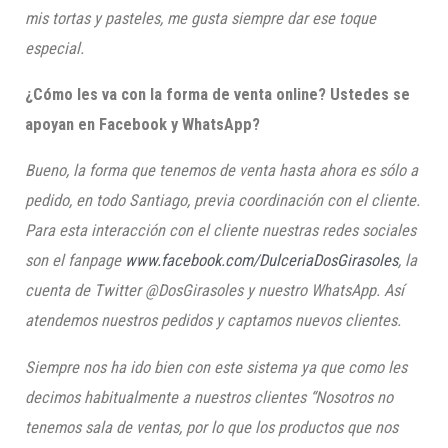
mis t
ortas y
p
asteles, me gusta siempre dar ese toque
especial.
¿Cómo les va con la forma de venta online? Ustedes s
e
apoyan en Facebook y WhatsApp?
Bueno, la forma que te
nemos de venta hasta ahora es só
lo
a
pedido, en todo Santiago, previa coordinación con el cliente.
Para esta interacción
con el cliente
nuestras redes sociales
son el
f
an
page
www.facebook.com/DulceriaDosGirasoles
, la
cuenta de
Twitt
er @
DosGirasoles
y
nuestro
WhatsApp.
Así
atendemos nuestros pedidos y captamos nuevos clientes.
Siempre nos ha ido bien con este sistema ya que como les
decimos habitualmente a nuestros clientes “Nosotros no
tenemos sala de ventas, por lo que los productos que nos