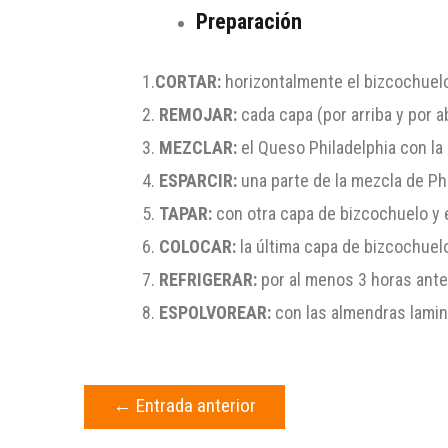
Preparación
1.
CORTAR:
horizontalmente el bizcochuelo
2.
REMOJAR:
cada capa (por arriba y por a
3.
MEZCLAR:
el Queso Philadelphia con la m
4.
ESPARCIR:
una parte de la mezcla de Phi
5.
TAPAR:
con otra capa de bizcochuelo y e
6.
COLOCAR:
la última capa de bizcochuelo
7.
REFRIGERAR:
por al menos 3 horas antes
8.
ESPOLVOREAR:
con las almendras lamina
←
Entrada anterior